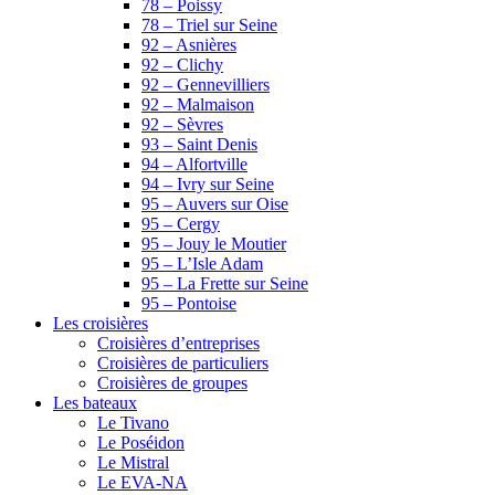
78 – Poissy
78 – Triel sur Seine
92 – Asnières
92 – Clichy
92 – Gennevilliers
92 – Malmaison
92 – Sèvres
93 – Saint Denis
94 – Alfortville
94 – Ivry sur Seine
95 – Auvers sur Oise
95 – Cergy
95 – Jouy le Moutier
95 – L’Isle Adam
95 – La Frette sur Seine
95 – Pontoise
Les croisières
Croisières d’entreprises
Croisières de particuliers
Croisières de groupes
Les bateaux
Le Tivano
Le Poséidon
Le Mistral
Le EVA-NA