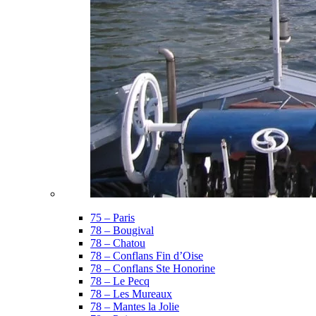
75 – Paris
78 – Bougival
78 – Chatou
78 – Conflans Fin d’Oise
78 – Conflans Ste Honorine
78 – Le Pecq
78 – Les Mureaux
78 – Mantes la Jolie