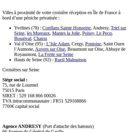
Villes à proximité de votre croisière réception en Île de France à
bord d’une péniche privatisée :
Yvelines (78) :
Conflans Sainte Honorine
, Andresy,
Triel sur
Seine
,
les Mureaux
,
Mantes la Jolie
,
Poissy
,
Le Pecq
,
Bougival
,
Chatou
Val d’Oise (95) :
L’Isle Adam
, Cergy,
Pontoise
, Saint Ouen
l’Aumone,
Auvers sur Oise
, Beaumont sur Oise, Abbaye de
Royaumont,
La Frette sur Seine
Hauts de Seine (92) :
Rueil Malmaison
Croisières sur Seine
Siège social :
75, rue de Lourmel
75015 Paris
SIRET : 529 168 866 00026
TVA intracommunautaire : FR51 529168866
7700€ capital social
Agence ANDRESY
(Port d'attache des bateaux)
66 Avenue du Général de Gaulle