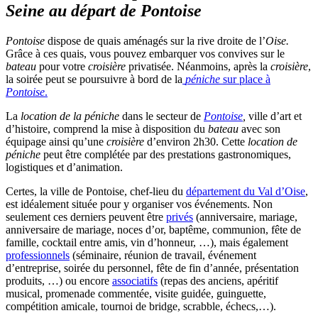
Seine au départ de Pontoise
Pontoise
dispose de quais aménagés sur la rive droite de l’
Oise.
Grâce à ces quais, vous pouvez embarquer vos convives
sur le
bateau
pour votre
croisière
privatisée. Néanmoins, après la
croisière
,
la soirée peut se poursuivre à bord de la
péniche
sur place à
Pontoise
.
La
location de la péniche
dans le secteur de
Pontoise
,
ville d’art et
d’histoire, comprend la mise à disposition du
bateau
avec son
équipage ainsi qu’une
croisière
d’environ 2h30. Cette
location de
péniche
peut être complétée par des prestations gastronomiques,
logistiques et d’animation.
Certes, la ville de Pontoise, chef-lieu du
département du Val d’Oise
,
est idéalement située pour y organiser vos événements. Non
seulement ces derniers peuvent être
privés
(anniversaire, mariage,
anniversaire de mariage, noces d’or, baptême, communion, fête de
famille, cocktail entre amis, vin d’honneur, …), mais également
professionnels
(séminaire, réunion de travail, événement
d’entreprise, soirée du personnel, fête de fin d’année, présentation
produits, …) ou encore
associatifs
(repas des anciens, apéritif
musical, promenade commentée, visite guidée, guinguette,
compétition amicale, tournoi de bridge, scrabble, échecs,…).