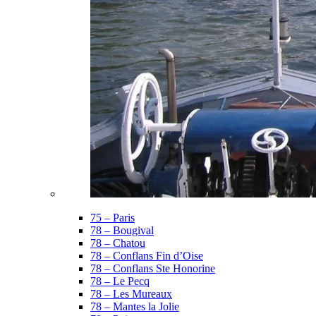
75 – Paris
78 – Bougival
78 – Chatou
78 – Conflans Fin d’Oise
78 – Conflans Ste Honorine
78 – Le Pecq
78 – Les Mureaux
78 – Mantes la Jolie