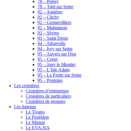
78 – Poissy
78 – Triel sur Seine
92 – Asnières
92 – Clichy
92 – Gennevilliers
92 – Malmaison
92 – Sèvres
93 – Saint Denis
94 – Alfortville
94 – Ivry sur Seine
95 – Auvers sur Oise
95 – Cergy
95 – Jouy le Moutier
95 – L’Isle Adam
95 – La Frette sur Seine
95 – Pontoise
Les croisières
Croisières d’entreprises
Croisières de particuliers
Croisières de groupes
Les bateaux
Le Tivano
Le Poséidon
Le Mistral
Le EVA-NA