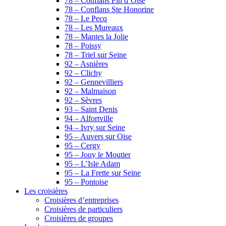
78 – Conflans Fin d’Oise
78 – Conflans Ste Honorine
78 – Le Pecq
78 – Les Mureaux
78 – Mantes la Jolie
78 – Poissy
78 – Triel sur Seine
92 – Asnières
92 – Clichy
92 – Gennevilliers
92 – Malmaison
92 – Sèvres
93 – Saint Denis
94 – Alfortville
94 – Ivry sur Seine
95 – Auvers sur Oise
95 – Cergy
95 – Jouy le Moutier
95 – L’Isle Adam
95 – La Frette sur Seine
95 – Pontoise
Les croisières
Croisières d’entreprises
Croisières de particuliers
Croisières de groupes