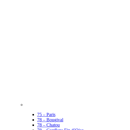
75 – Paris
78 – Bougival
78 – Chatou