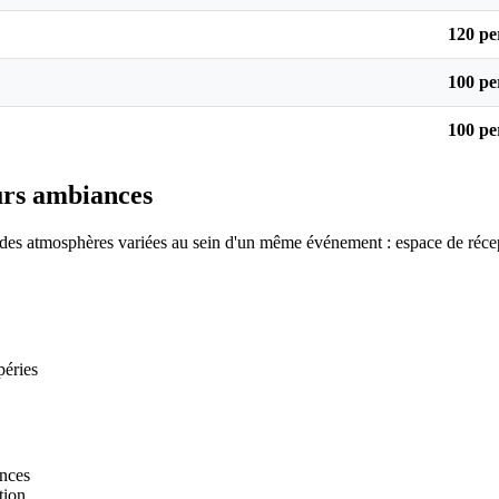
120 pe
100 pe
100 pe
eurs ambiances
 des atmosphères variées au sein d'un même événement : espace de récepti
péries
ences
tion