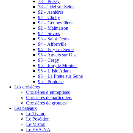
78 – Poissy
78 – Triel sur Seine
92 – Asnières
92 – Clichy
92 – Gennevilliers
92 – Malmaison
92 – Sèvres
93 – Saint Denis
94 – Alfortville
94 – Ivry sur Seine
95 – Auvers sur Oise
95 – Cergy
95 – Jouy le Moutier
95 – L’Isle Adam
95 – La Frette sur Seine
95 – Pontoise
Les croisières
Croisières d’entreprises
Croisières de particuliers
Croisières de groupes
Les bateaux
Le Tivano
Le Poséidon
Le Mistral
Le EVA-NA