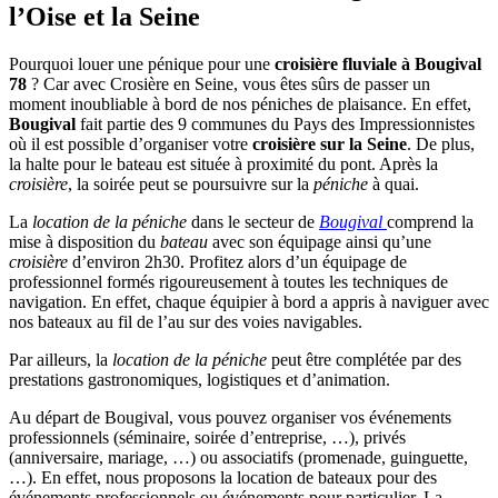
l’Oise et la Seine
Pourquoi louer une pénique pour une
croisière fluviale à Bougival
78
? Car avec Crosière en Seine, vous êtes sûrs de passer un
moment inoubliable à bord de nos péniches de plaisance. En effet,
Bougival
fait partie des 9 communes du Pays des Impressionnistes
où il est possible d’organiser votre
croisière sur la Seine
. De plus,
la halte pour le bateau est située à proximité du pont. Après la
croisière
, la soirée peut se poursuivre sur la
péniche
à quai.
La
location de la péniche
dans le secteur de
Bougival
comprend la
mise à disposition du
bateau
avec son équipage ainsi qu’une
croisière
d’environ 2h30. Profitez alors d’un équipage de
professionnel formés rigoureusement à toutes les techniques de
navigation. En effet, chaque équipier à bord a appris à naviguer avec
nos bateaux au fil de l’au sur des voies navigables.
Par ailleurs, la
location de la péniche
peut être complétée par des
prestations gastronomiques, logistiques et d’animation.
Au départ de Bougival, vous pouvez organiser vos événements
professionnels (séminaire, soirée d’entreprise, …), privés
(anniversaire, mariage, …) ou associatifs (promenade, guinguette,
…). En effet, nous proposons la location de bateaux pour des
événements professionnels ou événements pour particulier. La