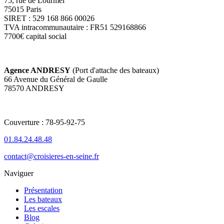
75, rue de Lourmel
75015 Paris
SIRET : 529 168 866 00026
TVA intracommunautaire : FR51 529168866
7700€ capital social
Agence ANDRESY
(Port d'attache des bateaux)
66 Avenue du Général de Gaulle
78570 ANDRESY
Couverture : 78-95-92-75
01.84.24.48.48
contact@croisieres-en-seine.fr
Naviguer
Présentation
Les bateaux
Les escales
Blog