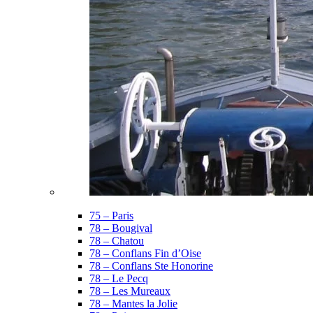
75 – Paris
78 – Bougival
78 – Chatou
78 – Conflans Fin d’Oise
78 – Conflans Ste Honorine
78 – Le Pecq
78 – Les Mureaux
78 – Mantes la Jolie