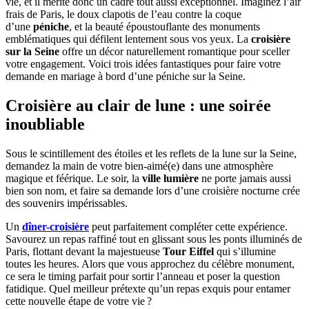
vie, et il mérite donc un cadre tout aussi exceptionnel. Imaginez l’air
frais de Paris, le doux clapotis de l’eau contre la coque
d’une
péniche
, et la beauté époustouflante des monuments
emblématiques qui défilent lentement sous vos yeux. La
croisière
sur la Seine
offre un décor naturellement romantique pour sceller
votre engagement. Voici trois idées fantastiques pour faire votre
demande en mariage à bord d’une péniche sur la Seine.
Croisière au clair de lune : une soirée
inoubliable
Sous le scintillement des étoiles et les reflets de la lune sur la Seine,
demandez la main de votre bien-aimé(e) dans une atmosphère
magique et féérique. Le soir, la
ville lumière
ne porte jamais aussi
bien son nom, et faire sa demande lors d’une croisière nocturne crée
des souvenirs impérissables.
Un
dîner-croisière
peut parfaitement compléter cette expérience.
Savourez un repas raffiné tout en glissant sous les ponts illuminés de
Paris, flottant devant la majestueuse
Tour Eiffel
qui s’illumine
toutes les heures. Alors que vous approchez du célèbre monument,
ce sera le timing parfait pour sortir l’anneau et poser la question
fatidique. Quel meilleur prétexte qu’un repas exquis pour entamer
cette nouvelle étape de votre vie ?