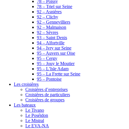
78 – Poissy
78 – Triel sur Seine
92 – Asnières
92 – Clichy
92 – Gennevilliers
92 – Malmaison
92 – Sèvres
93 – Saint Denis
94 – Alfortville
94 – Ivry sur Seine
95 – Auvers sur Oise
95 – Cergy
95 – Jouy le Moutier
95 – L’Isle Adam
95 – La Frette sur Seine
95 – Pontoise
Les croisières
Croisières d’entreprises
Croisières de particuliers
Croisières de groupes
Les bateaux
Le Tivano
Le Poséidon
Le Mistral
Le EVA-NA