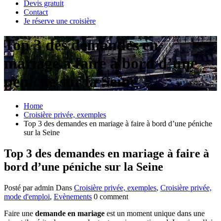
Devis gratuit
Contact
Je réserve une croisière
Top 3 des demandes en
mariage à faire à bord d’une
péniche sur la Seine
Home
Croisière privée, exemples
Top 3 des demandes en mariage à faire à bord d’une péniche
sur la Seine
Top 3 des demandes en mariage à faire à
bord d’une péniche sur la Seine
Posté par admin
Dans
Croisière privée, exemples
,
Croisière privée,
mode d'emploi
,
Evènements
0 comment
Faire une
demande en mariage
est un moment unique dans une