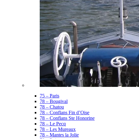
75 – Paris
78 – Bougival
78 – Chatou
78 – Conflans Fin d’Oise
78 – Conflans Ste Honorine
78 – Le Pecq
78 – Les Mureaux
78 – Mantes la Jolie