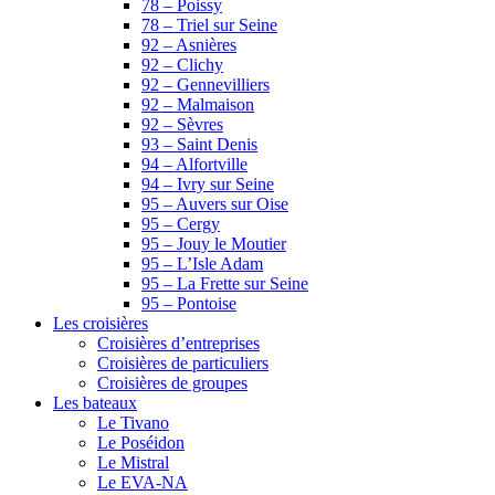
78 – Poissy
78 – Triel sur Seine
92 – Asnières
92 – Clichy
92 – Gennevilliers
92 – Malmaison
92 – Sèvres
93 – Saint Denis
94 – Alfortville
94 – Ivry sur Seine
95 – Auvers sur Oise
95 – Cergy
95 – Jouy le Moutier
95 – L’Isle Adam
95 – La Frette sur Seine
95 – Pontoise
Les croisières
Croisières d’entreprises
Croisières de particuliers
Croisières de groupes
Les bateaux
Le Tivano
Le Poséidon
Le Mistral
Le EVA-NA