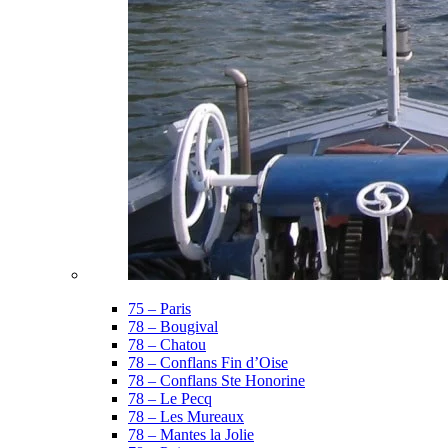
75 – Paris
78 – Bougival
78 – Chatou
78 – Conflans Fin d’Oise
78 – Conflans Ste Honorine
78 – Le Pecq
78 – Les Mureaux
78 – Mantes la Jolie