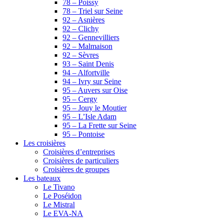
78 – Poissy
78 – Triel sur Seine
92 – Asnières
92 – Clichy
92 – Gennevilliers
92 – Malmaison
92 – Sèvres
93 – Saint Denis
94 – Alfortville
94 – Ivry sur Seine
95 – Auvers sur Oise
95 – Cergy
95 – Jouy le Moutier
95 – L’Isle Adam
95 – La Frette sur Seine
95 – Pontoise
Les croisières
Croisières d’entreprises
Croisières de particuliers
Croisières de groupes
Les bateaux
Le Tivano
Le Poséidon
Le Mistral
Le EVA-NA