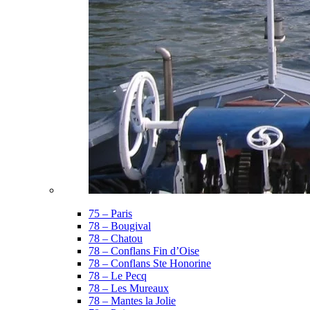
75 – Paris
78 – Bougival
78 – Chatou
78 – Conflans Fin d’Oise
78 – Conflans Ste Honorine
78 – Le Pecq
78 – Les Mureaux
78 – Mantes la Jolie