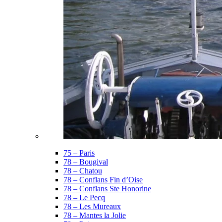
75 – Paris
78 – Bougival
78 – Chatou
78 – Conflans Fin d’Oise
78 – Conflans Ste Honorine
78 – Le Pecq
78 – Les Mureaux
78 – Mantes la Jolie