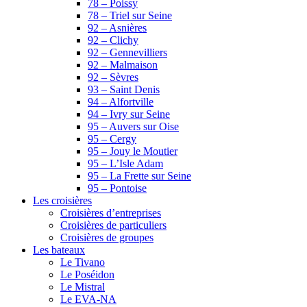
78 – Poissy
78 – Triel sur Seine
92 – Asnières
92 – Clichy
92 – Gennevilliers
92 – Malmaison
92 – Sèvres
93 – Saint Denis
94 – Alfortville
94 – Ivry sur Seine
95 – Auvers sur Oise
95 – Cergy
95 – Jouy le Moutier
95 – L’Isle Adam
95 – La Frette sur Seine
95 – Pontoise
Les croisières
Croisières d’entreprises
Croisières de particuliers
Croisières de groupes
Les bateaux
Le Tivano
Le Poséidon
Le Mistral
Le EVA-NA