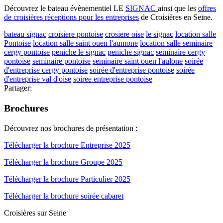
Découvrez le bateau évènementiel LE
SIGNAC
ainsi que les
offres
de croisières réceptions pour les entreprises
de Croisières en Seine.
bateau signac
croisiere pontoise
crosiere oise
le signac
location salle
Pontoise
location salle saint ouen l'aumone
location salle seminaire
cergy pontoise
peniche le signac
peniche signac
seminaire cergy
pontoise
seminaire pontoise
seminaire saint ouen l'aulone
soirée
d'entreprise cergy pontoise
soirée d'entreprise pontoise
soirée
d'entreprise val d'oise
soiree entreprise pontoise
Partager:
Brochures
Découvrez nos brochures de présentation :
Télécharger la brochure Entreprise 2025
Télécharger la brochure Groupe 2025
Télécharger la brochure Particulier 2025
Télécharger la brochure soirée cabaret
Croisières sur Seine