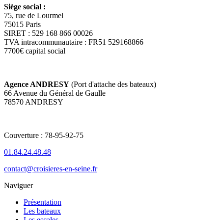
Siège social :
75, rue de Lourmel
75015 Paris
SIRET : 529 168 866 00026
TVA intracommunautaire : FR51 529168866
7700€ capital social
Agence ANDRESY
(Port d'attache des bateaux)
66 Avenue du Général de Gaulle
78570 ANDRESY
Couverture : 78-95-92-75
01.84.24.48.48
contact@croisieres-en-seine.fr
Naviguer
Présentation
Les bateaux
Les escales