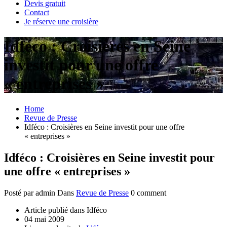
Devis gratuit
Contact
Je réserve une croisière
Idféco : Croisières en Seine
investit pour une offre
« entreprises »
Home
Revue de Presse
Idféco : Croisières en Seine investit pour une offre
« entreprises »
Idféco : Croisières en Seine investit pour
une offre « entreprises »
Posté par admin
Dans
Revue de Presse
0 comment
Article publié dans Idféco
04 mai 2009