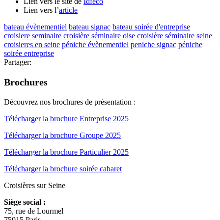
Lien vers le site de
Idféco
Lien vers l’
article
bateau évènementiel
bateau signac
bateau soirée d'entreprise
croisiere seminaire
croisière séminaire oise
croisière séminaire seine
croisieres en seine
péniche évènementiel
peniche signac
péniche
soirée entreprise
Partager:
Brochures
Découvrez nos brochures de présentation :
Télécharger la brochure Entreprise 2025
Télécharger la brochure Groupe 2025
Télécharger la brochure Particulier 2025
Télécharger la brochure soirée cabaret
Croisières sur Seine
Siège social :
75, rue de Lourmel
75015 Paris