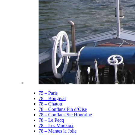
75 – Paris
78 – Bougival
78 – Chatou
78 – Conflans Fin d’Oise
78 – Conflans Ste Honorine
78 – Le Pecq
78 – Les Mureaux
78 – Mantes la Jolie