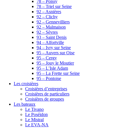
78 – Poissy
78 – Triel sur Seine
92 – Asnières
92 – Clichy
92 – Gennevilliers
92 – Malmaison
92 – Sèvres
93 – Saint Denis
94 – Alfortville
94 – Ivry sur Seine
95 – Auvers sur Oise
95 – Cergy
95 – Jouy le Moutier
95 – L’Isle Adam
95 – La Frette sur Seine
95 – Pontoise
Les croisières
Croisières d’entreprises
Croisières de particuliers
Croisières de groupes
Les bateaux
Le Tivano
Le Poséidon
Le Mistral
Le EVA-NA