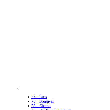
75 – Paris
78 – Bougival
78 – Chatou