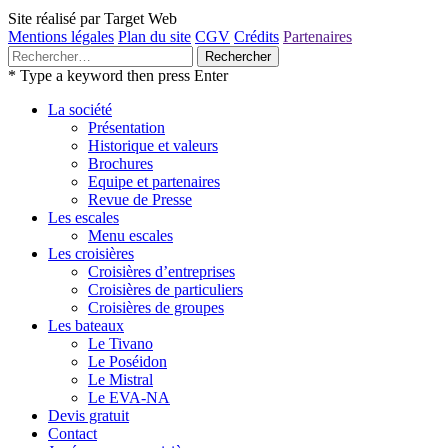
Site réalisé par Target Web
Mentions légales
Plan du site
CGV
Crédits
Partenaires
Rechercher :
* Type a keyword then press Enter
La société
Présentation
Historique et valeurs
Brochures
Equipe et partenaires
Revue de Presse
Les escales
Menu escales
Les croisières
Croisières d’entreprises
Croisières de particuliers
Croisières de groupes
Les bateaux
Le Tivano
Le Poséidon
Le Mistral
Le EVA-NA
Devis gratuit
Contact