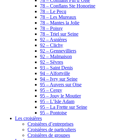
78 – Conflans Fin d’Oise
78 – Conflans Ste Honorine
78 – Le Pecq
78 – Les Mureaux
78 – Mantes la Jolie
78 – Poissy
78 – Triel sur Seine
92 – Asnières
92 – Clichy
92 – Gennevilliers
92 – Malmaison
92 – Sèvres
93 – Saint Denis
94 – Alfortville
94 – Ivry sur Seine
95 – Auvers sur Oise
95 – Cergy
95 – Jouy le Moutier
95 – L’Isle Adam
95 – La Frette sur Seine
95 – Pontoise
Les croisières
Croisières d’entreprises
Croisières de particuliers
Croisières de groupes