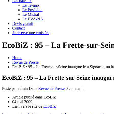
Les bateaux
Le Tivano
Le Poséidon
Le Mistral
Le EVA-NA
Devis gratuit
Contact
Je réserve une croisière
EcoBiZ : 95 – La Frette-sur-Sei
Home
Revue de Presse
EcoBiZ : 95 – La Frette-sur-Seine inaugure le « Signac », un b
EcoBiZ : 95 – La Frette-sur-Seine inaugure
Posté par admin
Dans
Revue de Presse
0 comment
Article publié dans EcoBiZ
04 mai 2009
Lien vers le site de
EcoBiZ