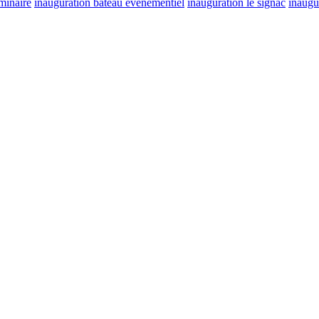
eminaire
inauguration bateau évènementiel
inauguration le signac
inaugu