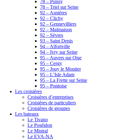
78 – Poissy
78 – Triel sur Seine
92 – Asnières
92 – Clichy
92 – Gennevilliers
92 – Malmaison
92 – Sèvres
93 – Saint Denis
94 – Alfortville
94 – Ivry sur Seine
95 – Auvers sur Oise
95 – Cergy
95 – Jouy le Moutier
95 – L’Isle Adam
95 – La Frette sur Seine
95 – Pontoise
Les croisières
Croisières d’entreprises
Croisières de particuliers
Croisières de groupes
Les bateaux
Le Tivano
Le Poséidon
Le Mistral
Le EVA-NA