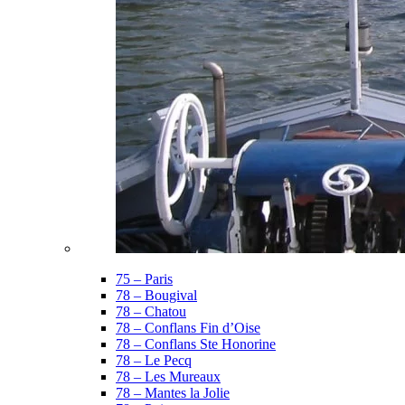
75 – Paris
78 – Bougival
78 – Chatou
78 – Conflans Fin d’Oise
78 – Conflans Ste Honorine
78 – Le Pecq
78 – Les Mureaux
78 – Mantes la Jolie