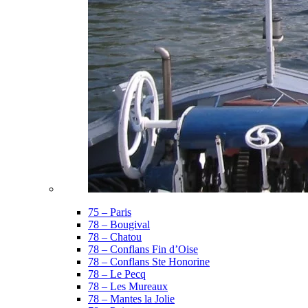
75 – Paris
78 – Bougival
78 – Chatou
78 – Conflans Fin d’Oise
78 – Conflans Ste Honorine
78 – Le Pecq
78 – Les Mureaux
78 – Mantes la Jolie