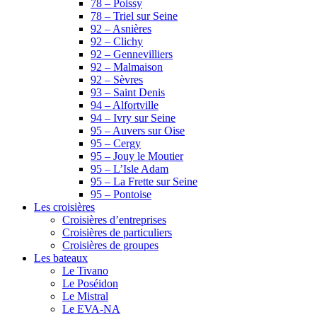
78 – Poissy
78 – Triel sur Seine
92 – Asnières
92 – Clichy
92 – Gennevilliers
92 – Malmaison
92 – Sèvres
93 – Saint Denis
94 – Alfortville
94 – Ivry sur Seine
95 – Auvers sur Oise
95 – Cergy
95 – Jouy le Moutier
95 – L’Isle Adam
95 – La Frette sur Seine
95 – Pontoise
Les croisières
Croisières d’entreprises
Croisières de particuliers
Croisières de groupes
Les bateaux
Le Tivano
Le Poséidon
Le Mistral
Le EVA-NA