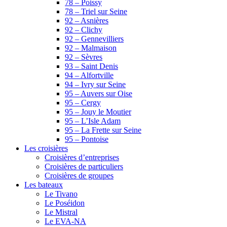
78 – Poissy
78 – Triel sur Seine
92 – Asnières
92 – Clichy
92 – Gennevilliers
92 – Malmaison
92 – Sèvres
93 – Saint Denis
94 – Alfortville
94 – Ivry sur Seine
95 – Auvers sur Oise
95 – Cergy
95 – Jouy le Moutier
95 – L’Isle Adam
95 – La Frette sur Seine
95 – Pontoise
Les croisières
Croisières d’entreprises
Croisières de particuliers
Croisières de groupes
Les bateaux
Le Tivano
Le Poséidon
Le Mistral
Le EVA-NA