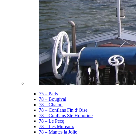
75 – Paris
78 – Bougival
78 – Chatou
78 – Conflans Fin d’Oise
78 – Conflans Ste Honorine
78 – Le Pecq
78 – Les Mureaux
78 – Mantes la Jolie