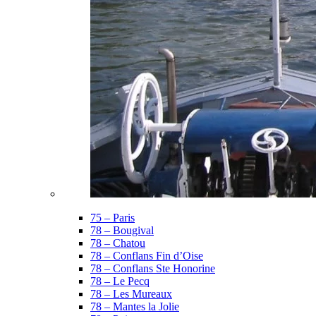
75 – Paris
78 – Bougival
78 – Chatou
78 – Conflans Fin d’Oise
78 – Conflans Ste Honorine
78 – Le Pecq
78 – Les Mureaux
78 – Mantes la Jolie