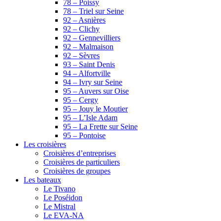
78 – Poissy
78 – Triel sur Seine
92 – Asnières
92 – Clichy
92 – Gennevilliers
92 – Malmaison
92 – Sèvres
93 – Saint Denis
94 – Alfortville
94 – Ivry sur Seine
95 – Auvers sur Oise
95 – Cergy
95 – Jouy le Moutier
95 – L’Isle Adam
95 – La Frette sur Seine
95 – Pontoise
Les croisières
Croisières d’entreprises
Croisières de particuliers
Croisières de groupes
Les bateaux
Le Tivano
Le Poséidon
Le Mistral
Le EVA-NA