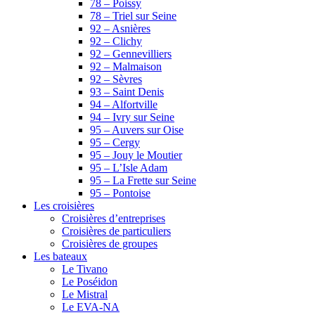
78 – Poissy
78 – Triel sur Seine
92 – Asnières
92 – Clichy
92 – Gennevilliers
92 – Malmaison
92 – Sèvres
93 – Saint Denis
94 – Alfortville
94 – Ivry sur Seine
95 – Auvers sur Oise
95 – Cergy
95 – Jouy le Moutier
95 – L’Isle Adam
95 – La Frette sur Seine
95 – Pontoise
Les croisières
Croisières d’entreprises
Croisières de particuliers
Croisières de groupes
Les bateaux
Le Tivano
Le Poséidon
Le Mistral
Le EVA-NA