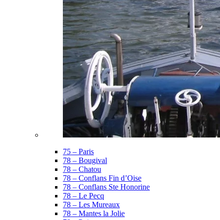
75 – Paris
78 – Bougival
78 – Chatou
78 – Conflans Fin d’Oise
78 – Conflans Ste Honorine
78 – Le Pecq
78 – Les Mureaux
78 – Mantes la Jolie